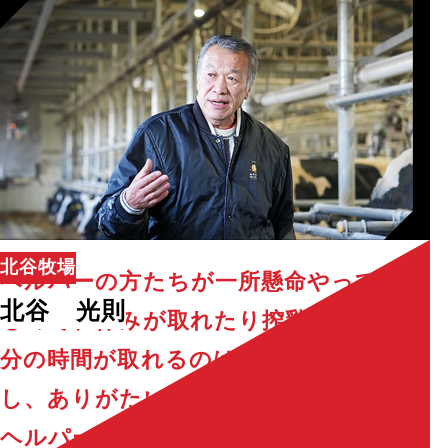
北谷牧場
ヘルパーの方たちが一所懸命やってくれ
北谷 光則
るので、休みが取れたり搾乳の時間に自
分の時間が取れるのはとても嬉しいです
し、ありがたい存在です。
ヘルパーさんがいる事によって、休みを