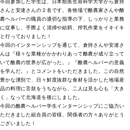
今回参加した学生は、日本獣医生命科学大学から倉持
さんと安達さんの２名です。各牧場で酪農家さんや酪
農ヘルパーの職員の適切な指導の下、しっかりと業務
に従事し、手際よく清掃や給餌、搾乳作業をイキイキ
と行っておりました！
今回のインターンシップを通じて、倉持さんや安達さ
んは『様々な業種がかかわりあって酪農が成り立って
いて酪農の世界が広がった。』『酪農ヘルパーの意義
を学んだ。』とコメントをいただきました。この自然
豊かな湧別で、日々鮮度抜群な食材を活かした地場産
品の料理に舌鼓をうちながら、二人は見も心も「大き
く」なって北海道を後にしました。
今回の酪農ヘルパー学生インターンシップにご協力い
ただきました組合員の皆様、関係者の方々ありがとう
ございました！